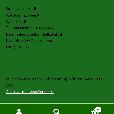
Streekwinkel Katlijk
W.A. Nijenhuisweg 9
8455 JS Katlijk
Telefoonnummer 0513 542635
Email:
info@streekwinkelkatlijk.nl
Iban: NL76RABO0330752294
KvK: 78016649
© Streekwinkel Katlijk - Vlees van eigen dieren - verse kaas -
2026
Gebouwd met WooCommerce
.
0