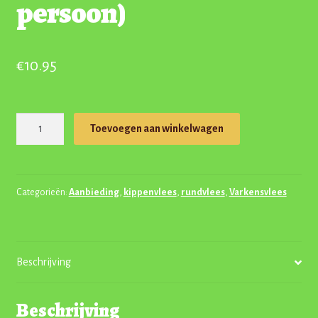
persoon)
€
10.95
Gourmet
Toevoegen aan winkelwagen
schaal
(per
persoon)
aantal
Categorieën:
Aanbieding
,
kippenvlees
,
rundvlees
,
Varkensvlees
Beschrijving
Beschrijving