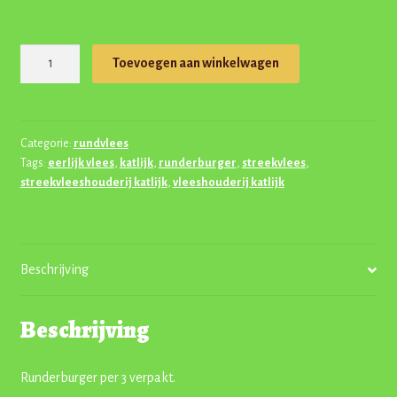
Runderburger
Toevoegen aan winkelwagen
per
3
verpakt
aantal
Categorie:
rundvlees
Tags:
eerlijk vlees
,
katlijk
,
runderburger
,
streekvlees
,
streekvleeshouderij katlijk
,
vleeshouderij katlijk
Beschrijving
Beschrijving
Runderburger per 3 verpakt.