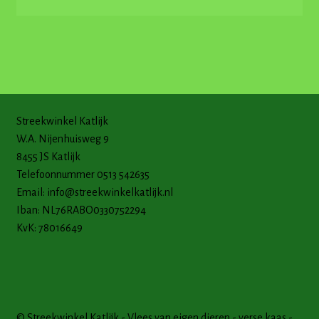
Streekwinkel Katlijk
W.A. Nijenhuisweg 9
8455 JS Katlijk
Telefoonnummer 0513 542635
Email:
info@streekwinkelkatlijk.nl
Iban: NL76RABO0330752294
KvK: 78016649
© Streekwinkel Katlijk - Vlees van eigen dieren - verse kaas -