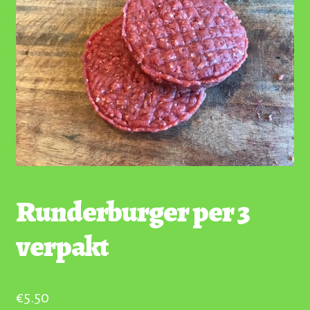
Runderburger per 3
verpakt
€
5.50