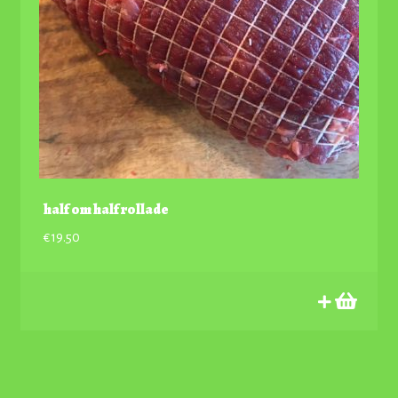
half om half rollade
€
19.50