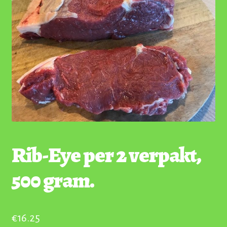
Rib-Eye per 2 verpakt,
500 gram.
€
16.25