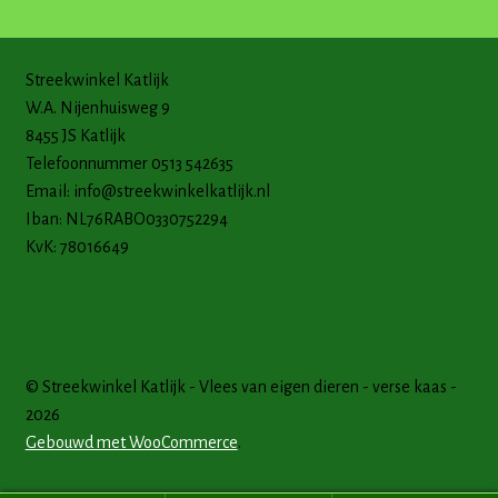
Streekwinkel Katlijk
W.A. Nijenhuisweg 9
8455 JS Katlijk
Telefoonnummer 0513 542635
Email:
info@streekwinkelkatlijk.nl
Iban: NL76RABO0330752294
KvK: 78016649
© Streekwinkel Katlijk - Vlees van eigen dieren - verse kaas -
2026
Gebouwd met WooCommerce
.