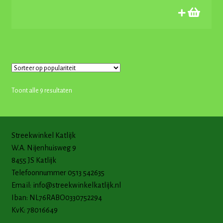
Gesorteerd
Toont alle 9 resultaten
op
populariteit
Streekwinkel Katlijk
W.A. Nijenhuisweg 9
8455 JS Katlijk
Telefoonnummer 0513 542635
Email:
info@streekwinkelkatlijk.nl
Iban: NL76RABO0330752294
KvK: 78016649