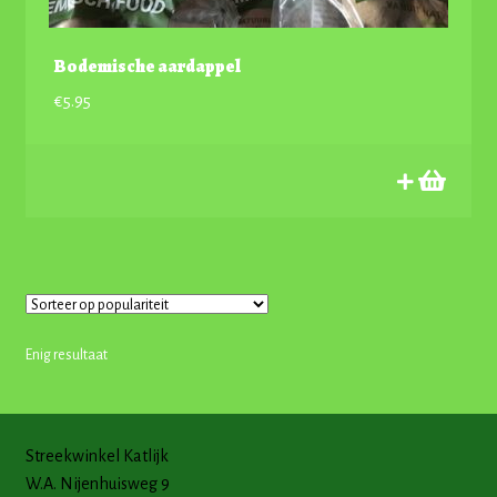
Bodemische aardappel
€
5.95
Enig resultaat
Streekwinkel Katlijk
W.A. Nijenhuisweg 9